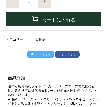
-
+
カートに入れる
カテゴリー
日用品
ツイートする
シェアする
商品詳細
通年着用可能なライトパーカー。ジップアップで気軽に着
用。背面衿下には体育会Sマークが前面と同じ色でプリント
されています。
●4色/GLｘG（グレーｘグリーン）、NｘW（ネイビーｘホワ
イト）、WｘG（ホワイトｘグリーン）、GLｘVL（グレー