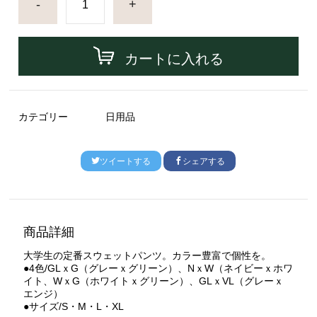
-
+
カートに入れる
カテゴリー
日用品
ツイートする
シェアする
商品詳細
大学生の定番スウェットパンツ。カラー豊富で個性を。
●4色/GLｘG（グレーｘグリーン）、NｘW（ネイビーｘホワ
イト、WｘG（ホワイトｘグリーン）、GLｘVL（グレーｘ
エンジ）
●サイズ/S・M・L・XL