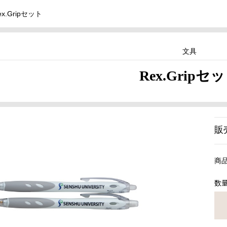
ex.Gripセット
文具
Rex.Gripセ
販
商
数