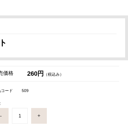
ット
260円
売価格
（税込み）
品コード
509
量
-
+