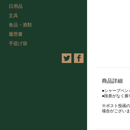
日用品
文具
食品・酒類
履歴書
手提げ袋
商品詳細
●シャープペン
●段差がなく
※ポスト投函
場合がござい