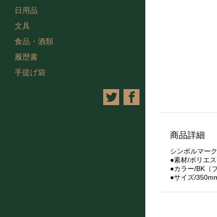
日用品
文具
食品・酒類
履歴書
手提げ袋
商品詳細
シンボルマー
●素材/ポリエ
●カラー/BK（
●サイズ/350m