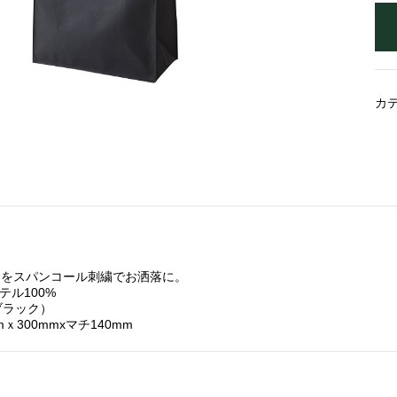
カ
クをスパンコール刺繍でお洒落に。
ステル100%
ブラック）
mｘ300mmxマチ140mm