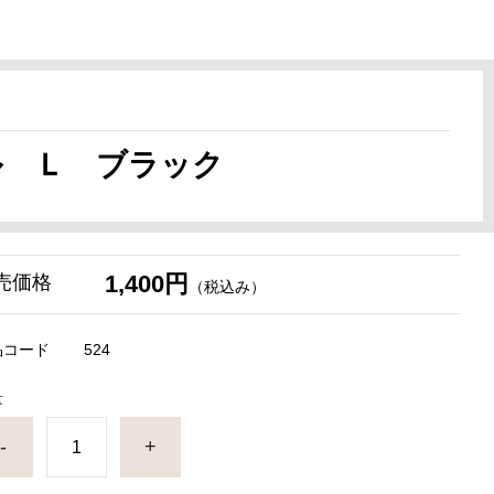
ル Ｌ ブラック
1,400円
売価格
（税込み）
品コード
524
量
-
+