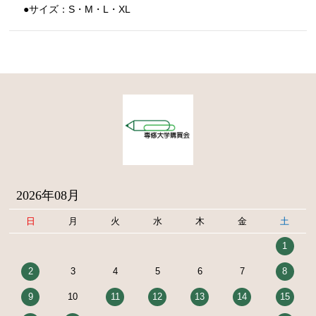
●サイズ：S・M・L・XL
2026年08月
日
月
火
水
木
金
土
1
2
3
4
5
6
7
8
9
10
11
12
13
14
15